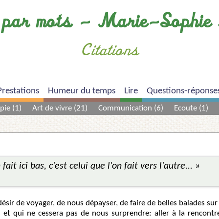
par mots – Marie-Sophie 
Citations
Prestations
Humeur du temps
Lire
Questions-réponse
pie (1)
Art de vivre (21)
Communication (6)
Ecoute (1)
it ici bas, c'est celui que l'on fait vers l'autre... »
ésir de voyager, de nous dépayser, de faire de belles balades su
 et qui ne cessera pas de nous surprendre: aller à la rencontre