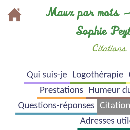
Cookies management panel
Maux par mots 
Sophie Pey
Citations
Qui suis-je
Logothérapie
Prestations
Humeur d
Questions-réponses
Citatio
Adresses util