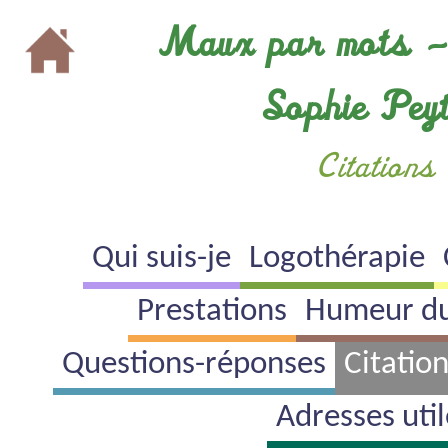
Cookies management panel
Maux par mots 
Sophie Pey
Citations
Qui suis-je
Logothérapie
Prestations
Humeur d
Questions-réponses
Citatio
Adresses util