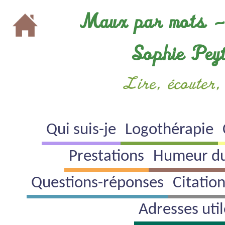
Cookies management panel
Maux par mots 
Sophie Pey
Lire, écouter,
Qui suis-je
Logothérapie
Prestations
Humeur d
Questions-réponses
Citatio
Adresses util